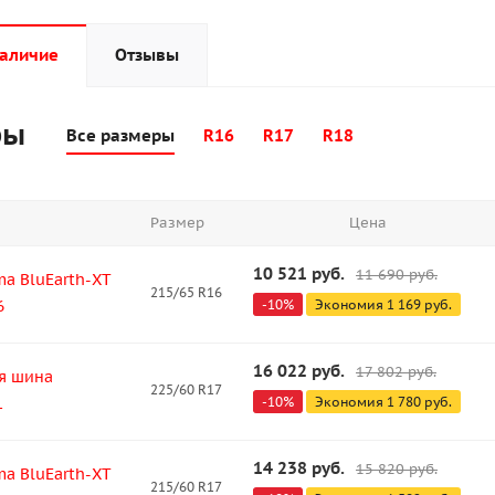
наличие
Отзывы
ры
Все размеры
R16
R17
R18
Размер
Цена
10 521
руб.
11 690
руб.
a BluEarth-XT
215/65 R16
6
-
10
%
Экономия
1 169
руб.
16 022
руб.
17 802
руб.
я шина
225/60 R17
1
-
10
%
Экономия
1 780
руб.
14 238
руб.
15 820
руб.
a BluEarth-XT
215/60 R17