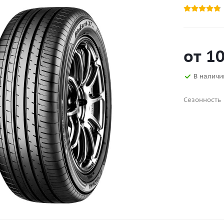
от
10
В наличи
Сезонность