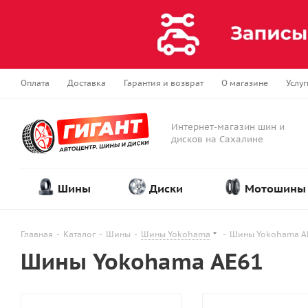
Оплата
Доставка
Гарантия и возврат
О магазине
Услуг
Интернет-магазин шин и
дисков на Сахалине
Шины
Диски
Мотошины
Главная
-
Каталог
-
Шины
-
Шины Yokohama
-
Шины Yokohama A
Шины Yokohama AE61