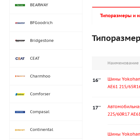
BEARWAY
Типоразмеры и 
BFGoodrich
Типоразме
Bridgestone
CEAT
Наименование
Charmhoo
Шины Yokoham
16''
AE61 215/65R1
Comforser
Автомобильна
17''
Compasal
225/60R17 AE6
Continental
Шины Yokoham