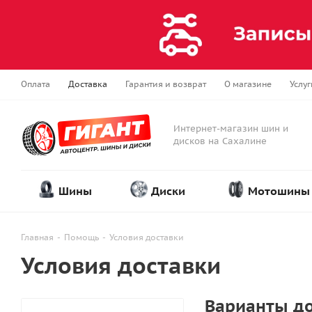
Оплата
Доставка
Гарантия и возврат
О магазине
Услуг
Интернет-магазин шин и
дисков на Сахалине
Шины
Диски
Мотошины
Главная
-
Помощь
-
Условия доставки
Условия доставки
Варианты до