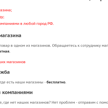
азина;
ду;
омпаниями в любой город РФ.
магазина
овар в одном из магазинов. Обращаетесь к сотруднику мага
атная
.
ших магазинов
ужба
 где есть наши магазины -
бесплатно
.
и компаниями
е, где нет наших магазинов? Нет проблем - отправим с по