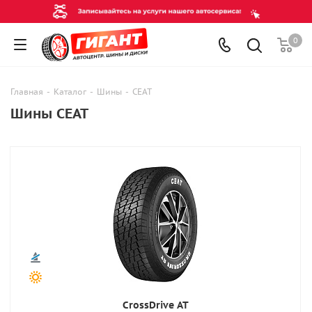
0
Главная
-
Каталог
-
Шины
-
CEAT
Шины CEAT
CrossDrive AT