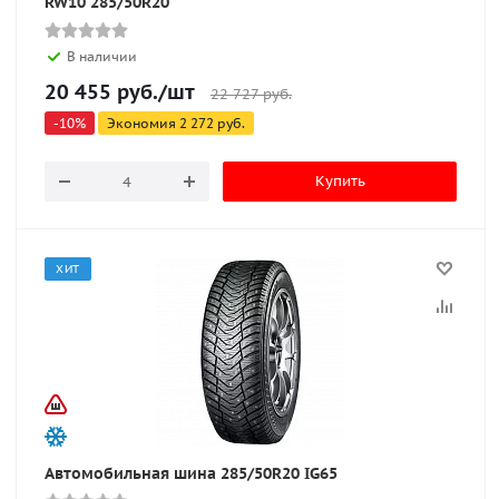
RW10 285/50R20
В наличии
20 455
руб.
/шт
22 727
руб.
-
10
%
Экономия
2 272
руб.
Купить
ХИТ
Автомобильная шина 285/50R20 IG65