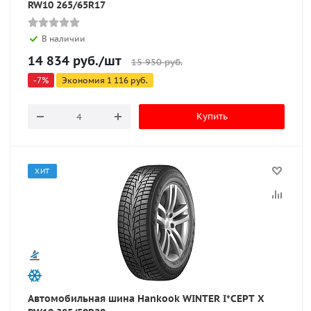
RW10 265/65R17
В наличии
14 834
руб.
/шт
15 950
руб.
-
7
%
Экономия
1 116
руб.
Купить
ХИТ
Автомобильная шина Hankook WINTER I*CEPT X