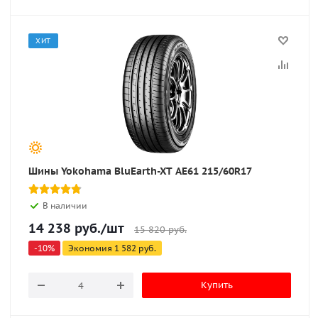
ХИТ
Шины Yokohama BluEarth-XT AE61 215/60R17
В наличии
14 238
руб.
/шт
15 820
руб.
-
10
%
Экономия
1 582
руб.
Купить