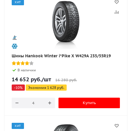
ХИТ
Шины Hankook Winter i*Pike X W429A 235/55R19
В наличии
14 652
руб.
/шт
16 280
руб.
-
10
%
Экономия
1 628
руб.
Купить
ХИТ