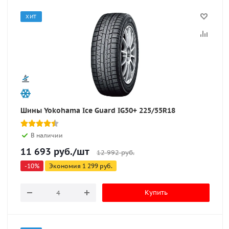
ХИТ
Шины Yokohama Ice Guard IG50+ 225/55R18
В наличии
11 693
руб.
/шт
12 992
руб.
-
10
%
Экономия
1 299
руб.
Купить