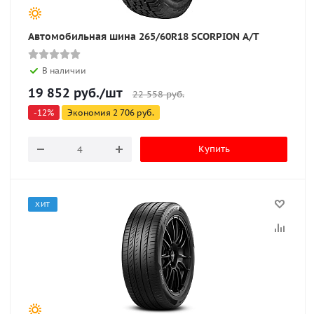
Автомобильная шина 265/60R18 SCORPION A/T
В наличии
19 852
руб.
/шт
22 558
руб.
-
12
%
Экономия
2 706
руб.
Купить
ХИТ