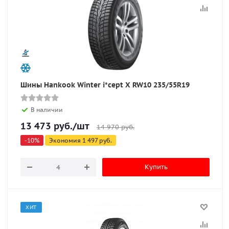
Шины Hankook Winter i*cept X RW10 235/55R19
В наличии
13 473
руб.
/шт
14 970
руб.
-
10
%
Экономия
1 497
руб.
Купить
ХИТ