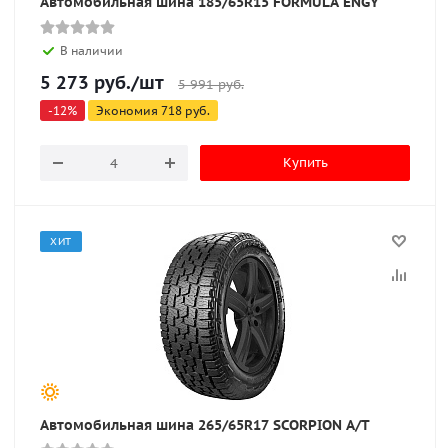
Автомобильная шина 185/65R15 FORMULA ENGY
В наличии
5 273
руб.
/шт
5 991
руб.
-
12
%
Экономия
718
руб.
Купить
ХИТ
Автомобильная шина 265/65R17 SCORPION A/T