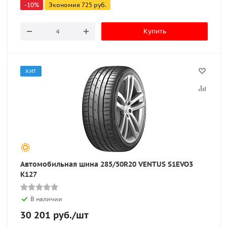
-
10
%
Экономия
725
руб.
Купить
ХИТ
Автомобильная шина 285/50R20 VENTUS S1EVO3
K127
В наличии
30 201
руб.
/шт