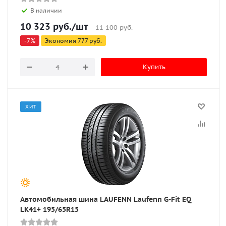
В наличии
10 323
руб.
/шт
11 100
руб.
-
7
%
Экономия
777
руб.
Купить
ХИТ
Автомобильная шина LAUFENN Laufenn G-Fit EQ
LK41+ 195/65R15