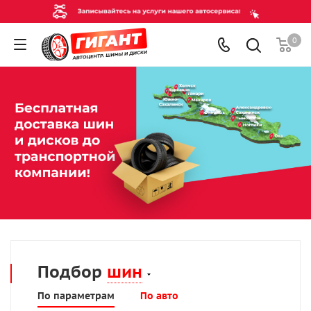
0
Подбор
шин
По параметрам
По авто