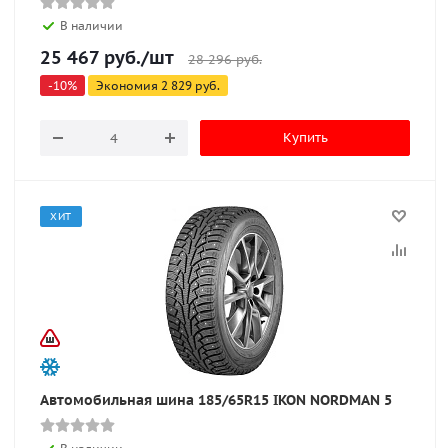
В наличии
25 467
руб.
/шт
28 296
руб.
-
10
%
Экономия
2 829
руб.
Купить
ХИТ
Автомобильная шина 185/65R15 IKON NORDMAN 5