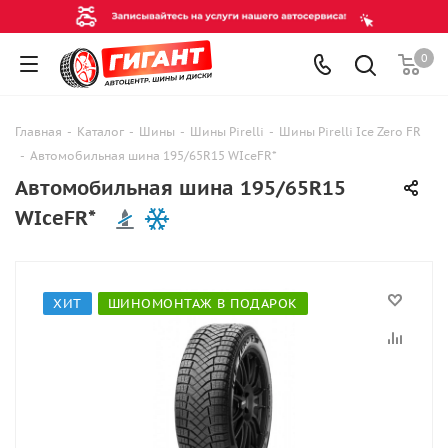
0
Главная
-
Каталог
-
Шины
-
Шины Pirelli
-
Шины Pirelli Ice Zero FR
-
Автомобильная шина 195/65R15 WIceFR*
Автомобильная шина 195/65R15
WIceFR*
ХИТ
ШИНОМОНТАЖ В ПОДАРОК