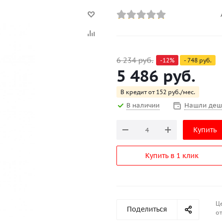
6 234
руб.
-
12
%
-
748
руб.
5 486
руб.
В кредит от 152 руб./мес.
В наличии
Нашли деш
Купить
Купить в 1 клик
Ц
Поделиться
от