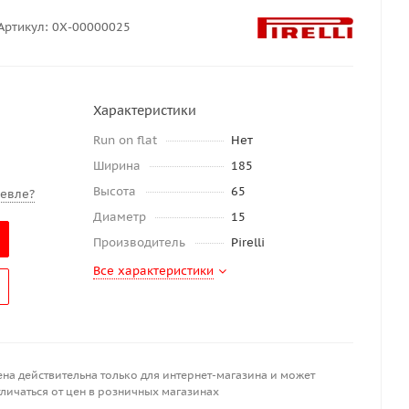
Артикул:
0Х-00000025
Характеристики
Run on flat
Нет
Ширина
185
Высота
65
евле?
Диаметр
15
Производитель
Pirelli
Все характеристики
ена действительна только для интернет-магазина и может
личаться от цен в розничных магазинах