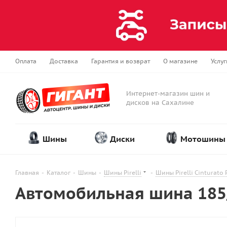
Оплата
Доставка
Гарантия и возврат
О магазине
Услуг
Интернет-магазин шин и
дисков на Сахалине
Шины
Диски
Мотошины
Главная
-
Каталог
-
Шины
-
Шины Pirelli
-
Шины Pirelli Cinturato 
Автомобильная шина 185/