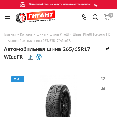
0
Главная
-
Каталог
-
Шины
-
Шины Pirelli
-
Шины Pirelli Ice Zero FR
-
Автомобильная шина 265/65R17 WIceFR
Автомобильная шина 265/65R17
WIceFR
ХИТ