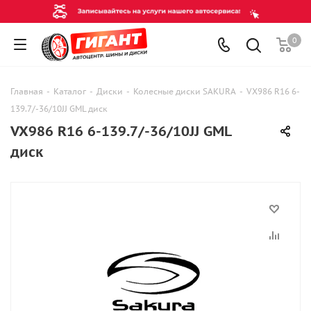
0
Главная
-
Каталог
-
Диски
-
Колесные диски SAKURA
-
VX986 R16 6-
139.7/-36/10JJ GML диск
VX986 R16 6-139.7/-36/10JJ GML
диск