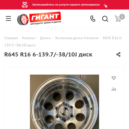
0
Главная
-
Каталог
-
Диски
-
Колесные диски Noname
-
R645 R16 6-
139.7/-38/10J диск
R645 R16 6-139.7/-38/10J диск