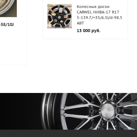
Колесные диски
CARWEL НИВА-17 R17
5-139.7/+35/6.5J/d-98.5
ABT
-38/10J
R599 R16 6-139.7/-44/10J
8042 R16 6-13
диск
13 000
руб.
В наличии
В наличии