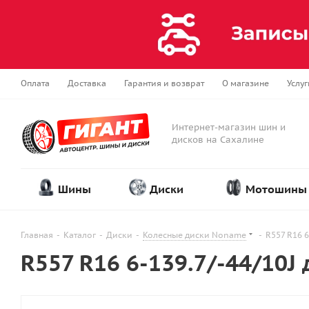
Оплата
Доставка
Гарантия и возврат
О магазине
Услуг
Интернет-магазин шин и
дисков на Сахалине
Шины
Диски
Мотошины
Главная
-
Каталог
-
Диски
-
Колесные диски Noname
-
R557 R16 6
R557 R16 6-139.7/-44/10J 