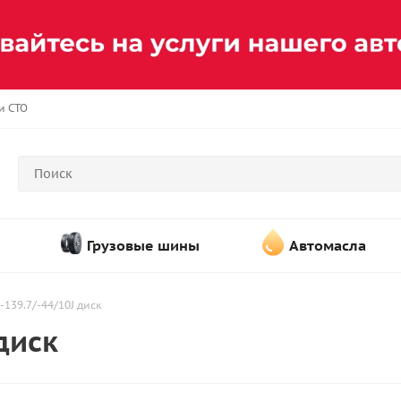
и СТО
Грузовые шины
Автомасла
-139.7/-44/10J диск
диск