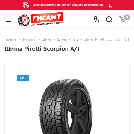
0
Главная
-
Каталог
-
Шины
-
Шины Pirelli
-
Шины Pirelli Scorpion A/T
Шины Pirelli Scorpion A/T
ХИТ