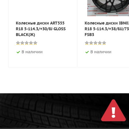
Колесные диски ART555
Колесные диски IBN0
R18 5-114.3/+30/8J GLOSS
R18 5-114.3/+38/8JJ/73
BLACK(Ж)
FSB3
В наличии
В наличии