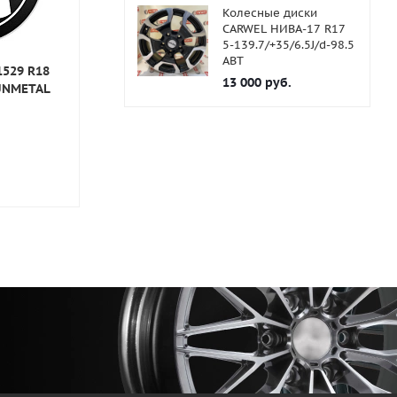
Колесные диски
CARWEL НИВА-17 R17
5-139.7/+35/6.5J/d-98.5
ABT
1529 R18
Колесные диски PX267
Колесные ди
13 000
руб.
GUNMETAL
R18 5-114.3/+35/8J/BKF
R18 5-114.3/+
В наличии
В наличии