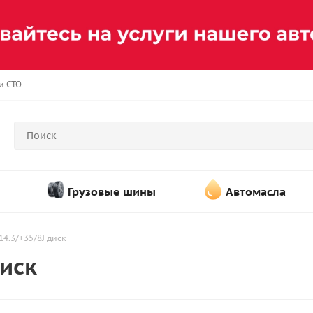
и СТО
Грузовые шины
Автомасла
14.3/+35/8J диск
диск