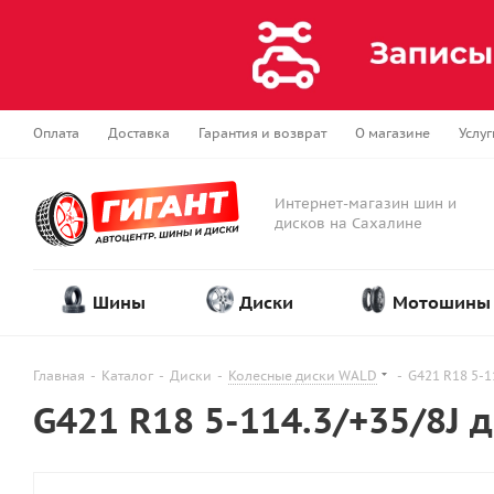
Оплата
Доставка
Гарантия и возврат
О магазине
Услуг
Интернет-магазин шин и
дисков на Сахалине
Шины
Диски
Мотошины
Главная
-
Каталог
-
Диски
-
Колесные диски WALD
-
G421 R18 5-1
G421 R18 5-114.3/+35/8J 