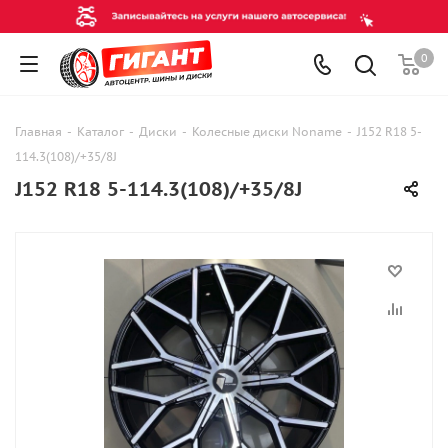
0
Главная
-
Каталог
-
Диски
-
Колесные диски Noname
-
J152 R18 5-
114.3(108)/+35/8J
J152 R18 5-114.3(108)/+35/8J