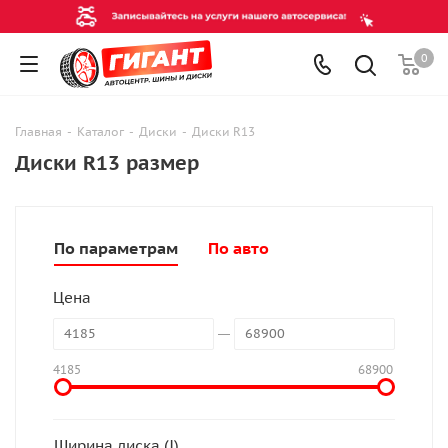
0
Главная
-
Каталог
-
Диски
-
Диски R13
Диски R13 размер
По параметрам
По авто
Цена
4185
68900
Ширина диска (J)