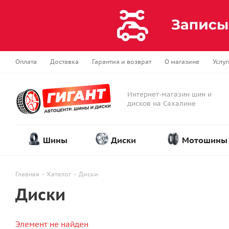
Оплата
Доставка
Гарантия и возврат
О магазине
Услуг
Интернет-магазин шин и
дисков на Сахалине
Шины
Диски
Мотошины
Главная
-
Каталог
-
Диски
Диски
Элемент не найден