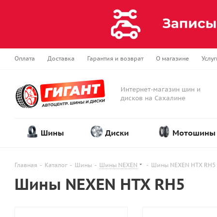
Оплата
Доставка
Гарантия и возврат
О магазине
Услуг
Интернет-магазин шин и
дисков на Сахалине
Шины
Диски
Мотошины
Главная
-
Каталог
-
Шины
-
Шины NEXEN
-
Шины NEXEN HTX RH5
Шины NEXEN HTX RH5