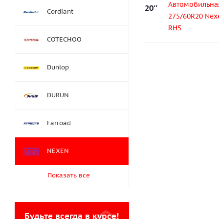
Автомобильна
20''
Cordiant
275/60R20 Nex
RH5
COTECHOO
Dunlop
DURUN
Farroad
NEXEN
Показать все
Будьте всегда в курсе!