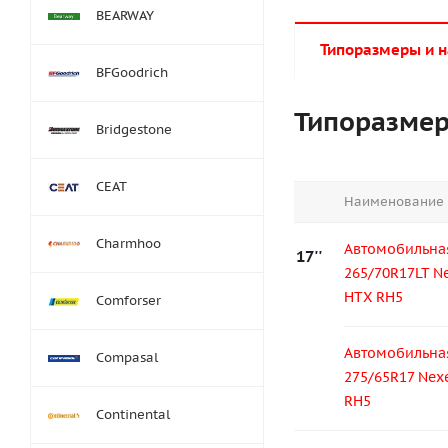
BEARWAY
Типоразмеры и 
BFGoodrich
Типоразме
Bridgestone
CEAT
Наименование
Charmhoo
Автомобильна
17''
265/70R17LT N
HTX RH5
Comforser
Автомобильна
Compasal
275/65R17 Nex
RH5
Continental