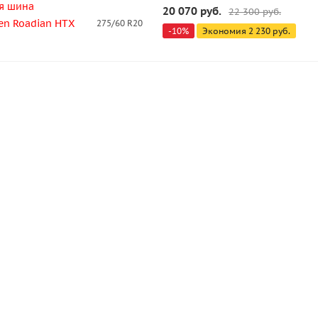
я шина
20 070
руб.
22 300
руб.
en Roadian HTX
275/60 R20
-
10
%
Экономия
2 230
руб.