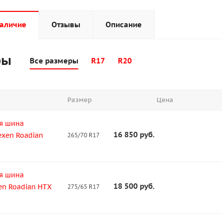
наличие
Отзывы
Описание
ры
Все размеры
R17
R20
Размер
Цена
я шина
16 850
руб.
exen Roadian
265/70 R17
я шина
18 500
руб.
en Roadian HTX
275/65 R17